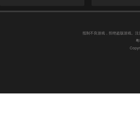
抵制不良游戏，拒绝盗版游戏。注
粤
Copyr