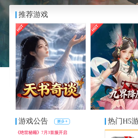
推荐游戏
一梦九霄
九界降魔
进入游戏
充值
官网
进入游戏
充值
游戏公告
热门H5
《绝世秘籍》7月3首服开启