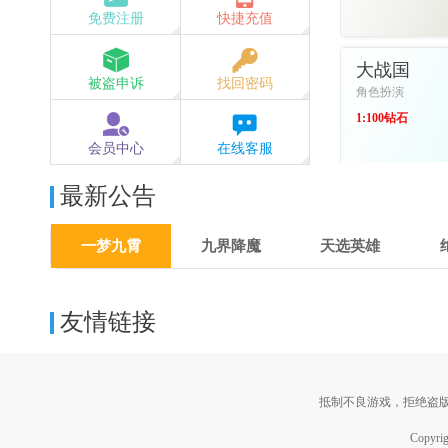
免费注册
快捷充值
进入游戏
大战国
被盗申诉
找回密码
角色扮演
1:100钻石
会员中心
在线客服
进入游戏
最新公告
一梦九霄
九界降魔
天选英雄
友情链接
抵制不良游戏，拒绝盗
Copyri