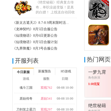
《绝世秘籍》经典复古传
奇，单职业超变版！是真
的白嫖！ 上线送自动回收
+范......
详细>>
《新太古遮天2》8.7-8.9周末限时活...
《龙神契约》8月5日合服公告
《仙境物语》8月6日更新公告
《仙境物语》8月5日合服计划
《九界降魔》8月3号合服公告
热门网页
开服列表
新服预告
H5游戏
一梦九霄
今日新服
角色扮演
游戏
服数
日期
1:10元宝
魂斗三国
双线762
08-08 10:00
原始传奇
原始541
08-08 10:00
进入游戏
绝世秘籍
刀剑笑之霸刀
双线297
08-08 10:00