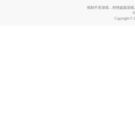
抵制不良游戏，拒绝盗版游戏
Copyright © 