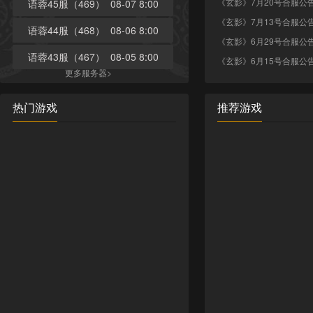
《玄影》7月20号合服公
语蓉45服（469） 08-07 8:00
《玄影》7月13号合服公
语蓉44服（468） 08-06 8:00
《玄影》6月29号合服公
语蓉43服（467） 08-05 8:00
《玄影》6月15号合服公
更多服务器>
热门游戏
推荐游戏