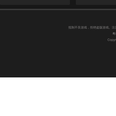
抵制不良游戏，拒绝盗版游戏。注
粤
Copyr