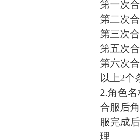
第一次合
第二次合
第三次合
第五次合
第六次合
以上2个
2.角色
合服后角
服完成后
理