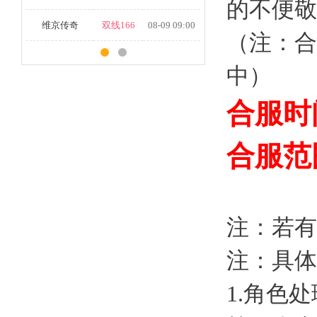
的不便敬
维京传奇
双线166
08-09 09:00
（注：合
中）
合服时间
合服范围
注：若有
注：具体
1.角色处