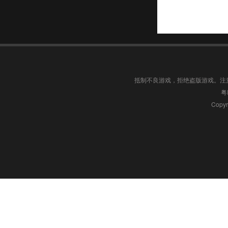
抵制不良游戏，拒绝盗版游戏。注
粤
Copyr