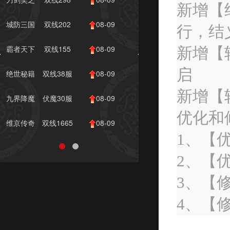
新增【
霸刀
服
10:00
城防三国
双线202
08-09
行，结
志
服
10:00
霸者天下
双线155
08-09
新增【
服
10:00
启
绝世秘籍
双线38服
08-09
10:00
新增【
九界降魔
伏魔30服
08-09
优化和
10:00
维京传奇
双线1665
08-09
1、【
服
09:00
2、【
3、【
4、【