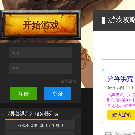
游戏攻
开始游戏
帐号
密码
异兽洪荒
忘记密码
充值比例：
1:1
注册
登录
《异兽洪荒》
到仙侠的神奇
兽之地。游戏中
《异兽洪荒》服务器列表
进入游戏
双线400服 08-07 10:00