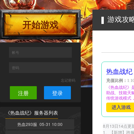
游戏攻
开始游戏
帐号
密码
热血战纪
忘记密码
充值比例：
1:1
《热血战纪》
注册
登录
助战、技能天赋
传统游戏模式
进入游戏
《热血战纪》服务器列表
热血293服 05-31 10:00
8月13日14点
1、【新增】跨服化