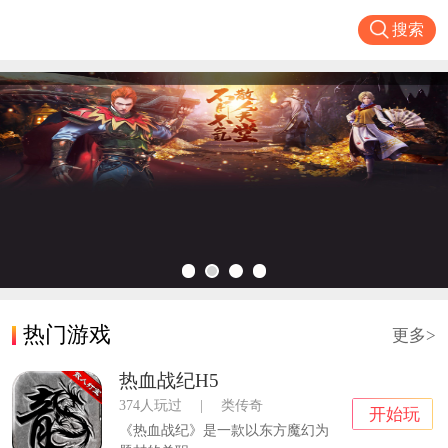
搜索
热门游戏
更多>
热血战纪H5
374人玩过
|
类传奇
开始玩
《热血战纪》是一款以东方魔幻为