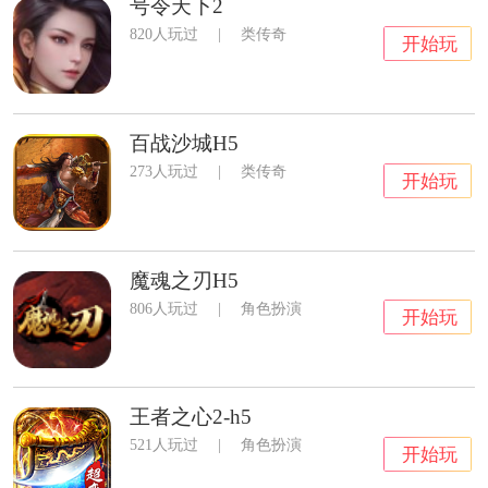
号令天下2
820人玩过
|
类传奇
开始玩
百战沙城H5
273人玩过
|
类传奇
开始玩
魔魂之刃H5
806人玩过
|
角色扮演
开始玩
王者之心2-h5
521人玩过
|
角色扮演
开始玩