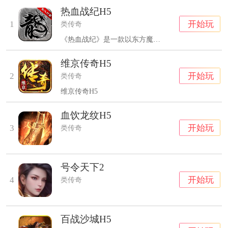
热血战纪H5
开始玩
1
类传奇
《热血战纪》是一款以东方魔幻为题材的单职...
维京传奇H5
开始玩
2
类传奇
维京传奇H5
血饮龙纹H5
开始玩
3
类传奇
号令天下2
开始玩
4
类传奇
百战沙城H5