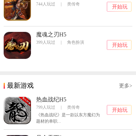
744人玩过
|
类传奇
开始玩
魔魂之刃H5
399人玩过
|
角色扮演
开始玩
最新游戏
更多>
热血战纪H5
799人玩过
|
类传奇
开始玩
《热血战纪》是一款以东方魔幻为
题材的单职...