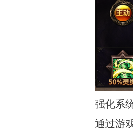
强化系
通过游