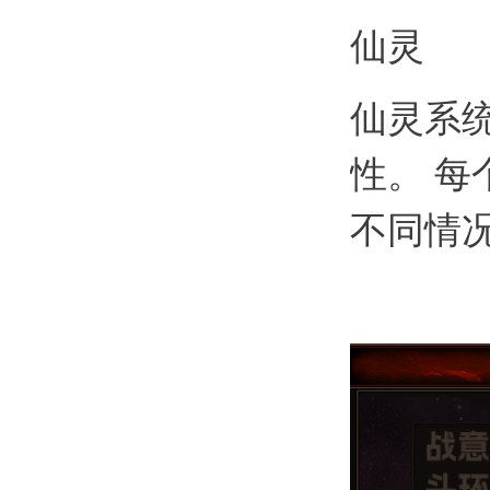
仙灵
仙灵系
性。 
不同情