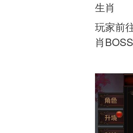
生肖
玩家前
肖BOS