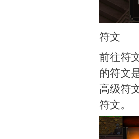
符文
前往符
的符文
高级符
符文。