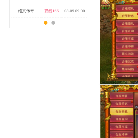
维京传奇
双线166
08-09 09:00