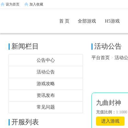
设为首页
加入收藏
首 页
全部游戏
H5游戏
新闻栏目
活动公告
平台首页
>
活动
公告中心
活动公告
游戏攻略
资讯发布
九曲封神
常见问题
充值比例：
1:1000
开服列表
进入游戏