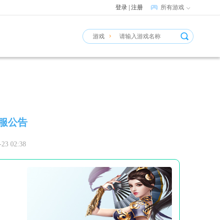
登录
|
注册
所有游戏
游戏
合服公告
 02:38