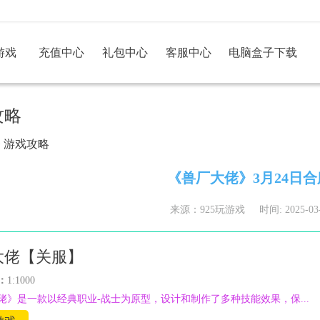
游戏
充值中心
礼包中心
客服中心
电脑盒子下载
攻略
>
游戏攻略
《兽厂大佬》3月24日
来源：925玩游戏 时间: 2025-03-23
大佬【关服】
：
1:1000
佬》是一款以经典职业-战士为原型，设计和制作了多种技能效果，保...