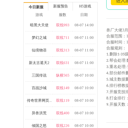
进入
新服预告
H5游戏
今日新服
游戏
服数
日期
暗黑大天使
双线993
08-07 14:00
兽厂大佬3月
合服范围：1-4
梦幻之城
双线711
08-07 11:00
合服时间：15:
合服规则：
仙境物语
双线313
08-07 11:00
删除
1.
1-
35
帮会处理
2.
:
新太古遮天2
双线631
08-07 11:00
重名处理
3.
:
部分邮件
4.
三国传说
纵横565
08-07 10:00
城主数据
5.
排行榜教
6.
百战沙城
双线149
08-07 10:00
开服竞技
7.
打金排行
8.
传奇世界网页...
双线119
08-07 10:00
开服天数
9.
异兽洪荒
双线400
08-07 10:00
倾国之怒
双线226
08-07 10:00