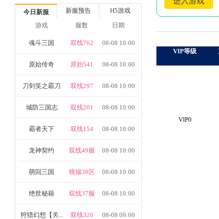
进入游戏
新服预告
H5游戏
今日新服
游戏
服数
日期
魂斗三国
双线762
08-08 10:00
VIP
等级
原始传奇
原始541
08-08 10:00
刀剑笑之霸刀
双线297
08-08 10:00
城防三国志
双线201
08-08 10:00
VIP0
霸者天下
双线154
08-08 10:00
龙神契约
双线49服
08-08 10:00
萌回三国
狼烟38区
08-08 10:00
绝世秘籍
双线37服
08-08 10:00
狩猎幻想【关...
双线326
08-08 09:00