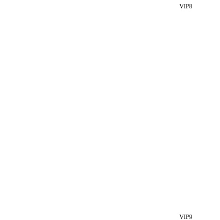
VIP8
VIP9