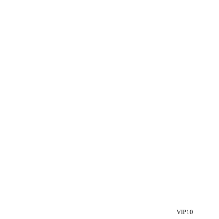
VIP10