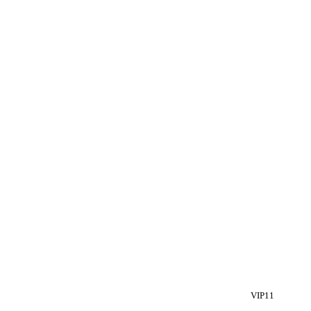
VIP11