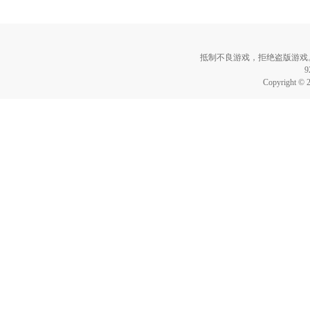
抵制不良游戏，拒绝盗版游戏
Copyright © 