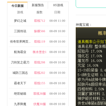
新服预告
H5游戏
今日新服
游戏
服数
日期
梦幻之城
双线712
08-09 11:00
神魔宝藏：
三国传说
纵横566
08-09 10:00
传奇世界网页...
双线119
08-09 10:00
航海霸业
衡水堡垒1
08-09 10:00
刀剑笑之霸刀
双线298
08-09 10:00
城防三国志
双线202
08-09 10:00
霸者天下
双线155
08-09 10:00
绝世秘籍
双线38服
08-09 10:00
九界降魔
伏魔30服
08-09 10:00