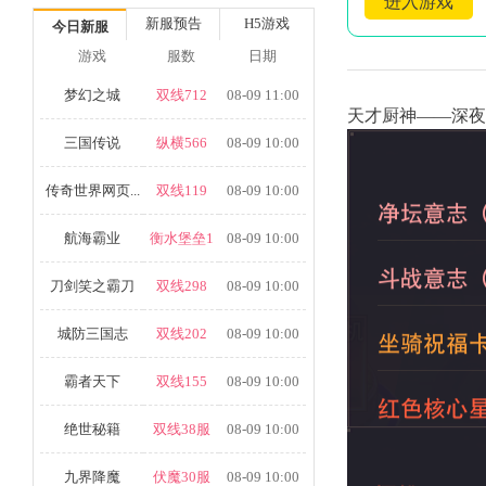
进入游戏
新服预告
H5游戏
今日新服
游戏
服数
日期
梦幻之城
双线712
08-09 11:00
天才厨神——深夜
三国传说
纵横566
08-09 10:00
传奇世界网页...
双线119
08-09 10:00
航海霸业
衡水堡垒1
08-09 10:00
刀剑笑之霸刀
双线298
08-09 10:00
城防三国志
双线202
08-09 10:00
霸者天下
双线155
08-09 10:00
绝世秘籍
双线38服
08-09 10:00
九界降魔
伏魔30服
08-09 10:00