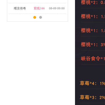
维京传奇
双线166
08-09 09:00