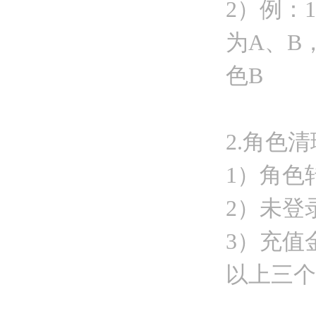
2）例：
为A、B
色B
2.角色
1）角色
2）未登
3）充值
以上三个