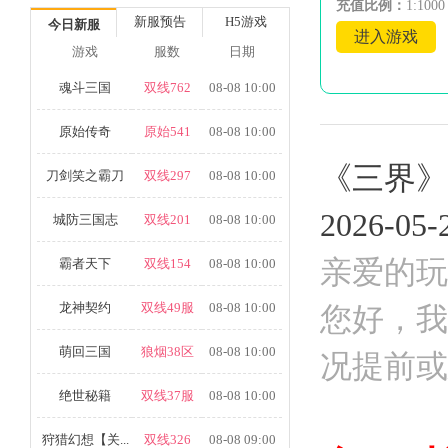
充值比例：
1:1000
新服预告
H5游戏
今日新服
进入游戏
游戏
服数
日期
魂斗三国
双线762
08-08 10:00
原始传奇
原始541
08-08 10:00
《三界》
刀剑笑之霸刀
双线297
08-08 10:00
2026-05-
城防三国志
双线201
08-08 10:00
亲爱的玩
霸者天下
双线154
08-08 10:00
龙神契约
双线49服
08-08 10:00
您好，我
萌回三国
狼烟38区
08-08 10:00
况提前或
绝世秘籍
双线37服
08-08 10:00
狩猎幻想【关...
双线326
08-08 09:00