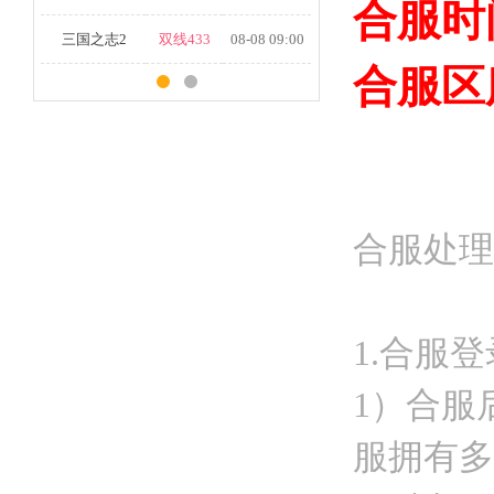
合服时间：
三国之志2
双线433
08-08 09:00
合服区服
合服处理
1.合服
1）合服
服拥有多