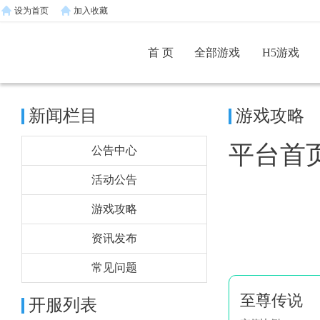
设为首页
加入收藏
首 页
全部游戏
H5游戏
新闻栏目
游戏攻略
平台首
公告中心
活动公告
游戏攻略
资讯发布
常见问题
至尊传说
开服列表