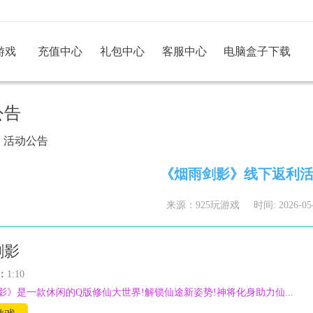
游戏
充值中心
礼包中心
客服中心
电脑盒子下载
公告
>
活动公告
《烟雨剑影》线下返利
来源：925玩游戏 时间: 2026-05-21
剑影
：
1:10
影》是一款休闲的Q版修仙大世界!解锁仙途新姿势!神将化身助力仙...