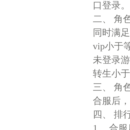
口登录。
二、 角
同时满足
vip小于
未登录游
转生小于
三、 角
合服后，
四、 排
1、 合